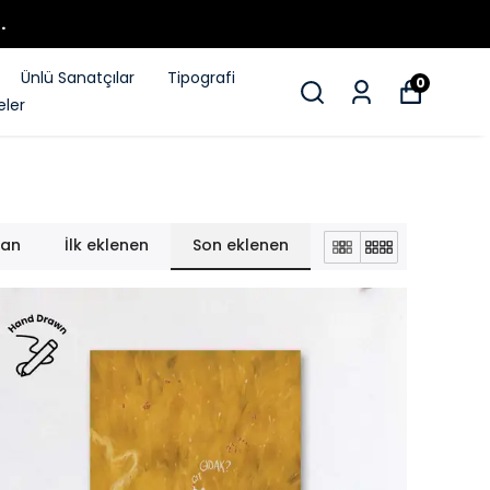
.
Ünlü Sanatçılar
Tipografi
0
ler
lan
İlk eklenen
Son eklenen