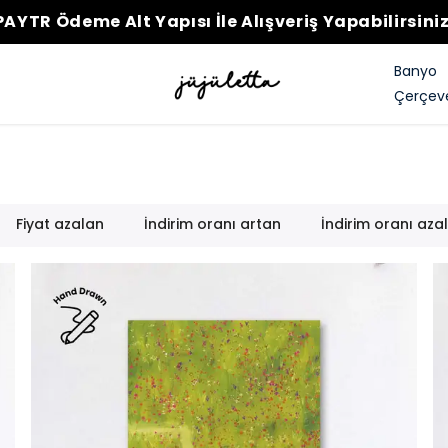
PAYTR Ödeme Alt Yapısı İle Alışveriş Yapabilirsiniz
Banyo
Çerçeve
Fiyat azalan
İndirim oranı artan
İndirim oranı aza