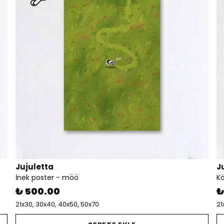
Jujuletta
J
İnek poster - möö
Kö
₺ 500.00
₺
21x30, 30x40, 40x50, 50x70
21