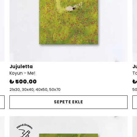
Jujuletta
J
Koyun - Me!
Ta
₺ 500.00
₺
21x30, 30x40, 40x50, 50x70
50
SEPETE EKLE