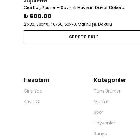
Jujuletta
Cici Kuş Poster – Sevimli Hayvan Duvar Dekoru
₺ 500.00
21x30, 30x40, 40x50, 50x70, Mat Kuşe, Dokulu
SEPETE EKLE
Hesabım
Kategoriler
Giriş Yap
Tüm Ürünler
Kayıt Ol
Mutfak
Spor
Hayvanlar
Banyo