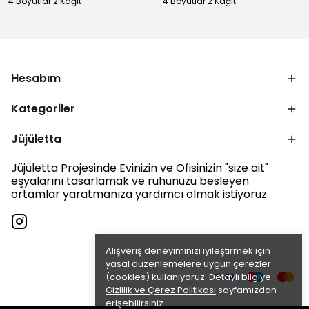
4 Boyutlar 2 Kağıt
4 Boyutlar 2 Kağıt
Hesabım
Kategoriler
Jüjületta
Jüjületta Projesinde Evinizin ve Ofisinizin "size ait"
eşyalarını tasarlamak ve ruhunuzu besleyen
ortamlar yaratmanıza yardımcı olmak istiyoruz.
Alışveriş deneyiminizi iyileştirmek için
yasal düzenlemelere uygun çerezler
(cookies) kullanıyoruz. Detaylı bilgiye
Gizlilik ve Çerez Politikası
sayfamızdan
erişebilirsiniz.