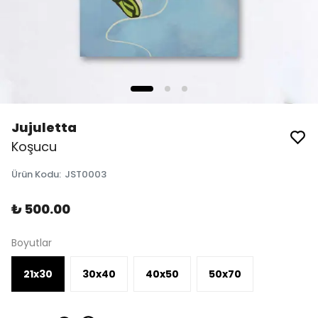
Jujuletta
Koşucu
Ürün Kodu
:
JST0003
₺ 500.00
Boyutlar
21x30
30x40
40x50
50x70