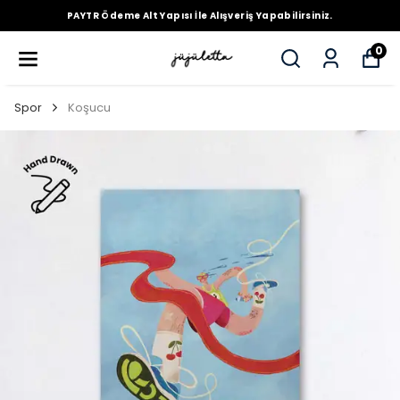
PAYTR Ödeme Alt Yapısı İle Alışveriş Yapabilirsiniz.
0
Spor
Koşucu