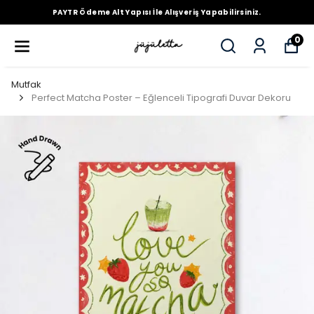
PAYTR Ödeme Alt Yapısı İle Alışveriş Yapabilirsiniz.
0
Mutfak
Perfect Matcha Poster – Eğlenceli Tipografi Duvar Dekoru