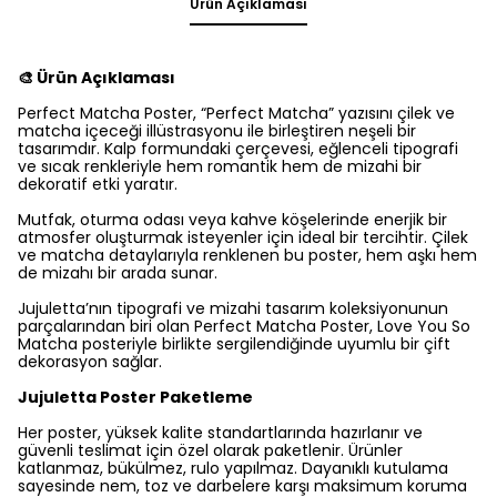
Ürün Açıklaması
🎨 Ürün Açıklaması
Perfect Matcha Poster, “Perfect Matcha” yazısını çilek ve
matcha içeceği illüstrasyonu ile birleştiren neşeli bir
tasarımdır. Kalp formundaki çerçevesi, eğlenceli tipografi
ve sıcak renkleriyle hem romantik hem de mizahi bir
dekoratif etki yaratır.
Mutfak, oturma odası veya kahve köşelerinde enerjik bir
atmosfer oluşturmak isteyenler için ideal bir tercihtir. Çilek
ve matcha detaylarıyla renklenen bu poster, hem aşkı hem
de mizahı bir arada sunar.
Jujuletta’nın tipografi ve mizahi tasarım koleksiyonunun
parçalarından biri olan Perfect Matcha Poster, Love You So
Matcha posteriyle birlikte sergilendiğinde uyumlu bir çift
dekorasyon sağlar.
Jujuletta Poster Paketleme
Her poster, yüksek kalite standartlarında hazırlanır ve
güvenli teslimat için özel olarak paketlenir. Ürünler
katlanmaz, bükülmez, rulo yapılmaz. Dayanıklı kutulama
sayesinde nem, toz ve darbelere karşı maksimum koruma