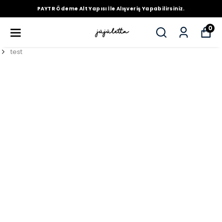
PAYTR Ödeme Alt Yapısı İle Alışveriş Yapabilirsiniz.
0
test