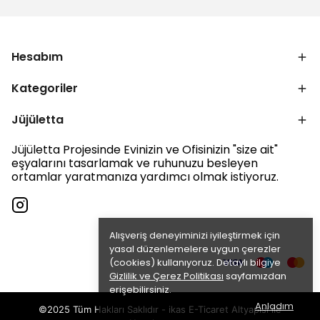
Hesabım
Kategoriler
Jüjületta
Jüjületta Projesinde Evinizin ve Ofisinizin "size ait"
eşyalarını tasarlamak ve ruhunuzu besleyen
ortamlar yaratmanıza yardımcı olmak istiyoruz.
Alışveriş deneyiminizi iyileştirmek için
yasal düzenlemelere uygun çerezler
(cookies) kullanıyoruz. Detaylı bilgiye
Gizlilik ve Çerez Politikası
sayfamızdan
erişebilirsiniz.
Anladım
©2025 Tüm Hakları Saklıdır - ikas E-Ticaret
Altyapısı ile