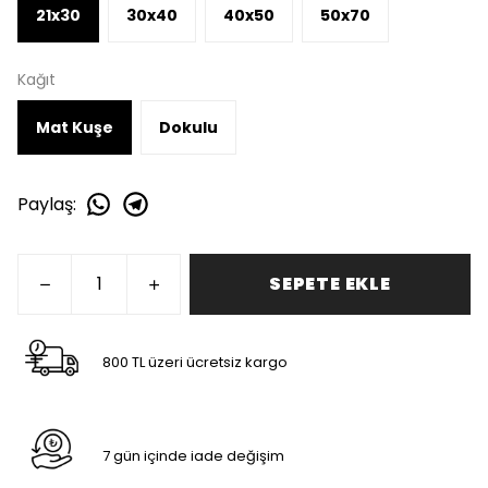
21x30
30x40
40x50
50x70
Kağıt
Mat Kuşe
Dokulu
Paylaş
:
SEPETE EKLE
800 TL üzeri ücretsiz kargo
7 gün içinde iade değişim