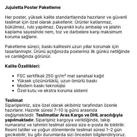
Jujuletta Poster Paketleme
Her poster, yüksek kalite standartlarında hazırlanır ve güvenli
teslimat için özel olarak paketlenir. Ürünler katlanmaz,
bükülmez, rulo yapılmaz. Dayanıklı kutu ambalajı ve jelatin
kaplama sayesinde nem, toz ve darbelere karşı maksimum
koruma sağlanır.
Paketleme süreci, baskı kalitesini uzun yıllar korumak için
tasarlanmıştır. Ürünü açtığınızda posteriniz ilk günkü netliğinde
ve canlılığında görünür.
Kalite Özellikleri:
FSC sertifikalı 250 gr/m² mat sanatsal kağıt
Yüksek çözünürlüklü, uzun ömürlü baskı
Modern baskı teknolojisi
Özel kutu ve ekstra koruma sistemi
Teslimat
Siparişleriniz, size özel olarak ekibimiz tarafından özenle
hazırlanır. Hazırlık süresi 7–10 iş günü arasında
değişmektedir.
Teslimatlar Aras Kargo ve DHL aracılığıyla
yapılmaktadır.
Siparişiniz kargoya verildiğinde, takip
numaranız ve tahmini teslimat süresi size e-posta ile bildirilir.
Resmi tatiller ve yoğun dönemlerde teslimat süresi 1–2 gün
gecikebilir; bu gibi durumlarda sizi önceden bilgilendiriyoruz.