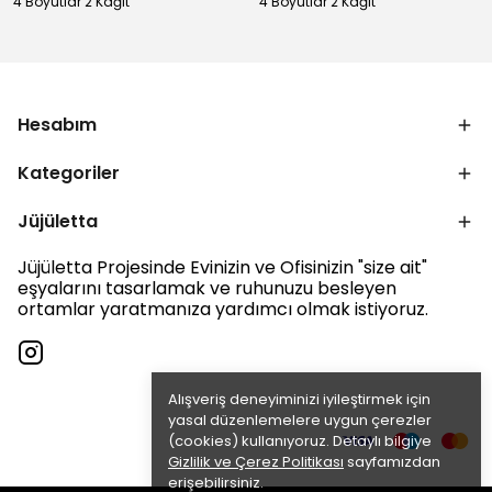
4 Boyutlar 2 Kağıt
4 Boyutlar 2 Kağıt
Hesabım
Kategoriler
Jüjületta
Jüjületta Projesinde Evinizin ve Ofisinizin "size ait"
eşyalarını tasarlamak ve ruhunuzu besleyen
ortamlar yaratmanıza yardımcı olmak istiyoruz.
Alışveriş deneyiminizi iyileştirmek için
yasal düzenlemelere uygun çerezler
(cookies) kullanıyoruz. Detaylı bilgiye
Gizlilik ve Çerez Politikası
sayfamızdan
erişebilirsiniz.